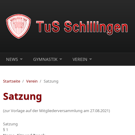
Direkt zum Inhalt
NEWS
GYMNASTIK
VEREIN
Startseite
/
Verein
/
Satzung
Satzung
(zur Vorlage auf der Mitgliederversammlung am 27.08.2021)
Satzung
§ 1