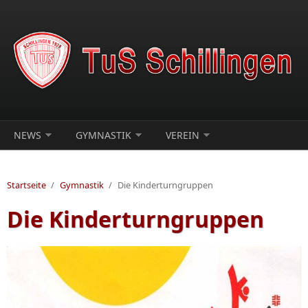
Direkt zum Inhalt
NEWS
GYMNASTIK
VEREIN
Startseite
/
Gymnastik
/
Die Kinderturngruppen
Die Kinderturngruppen