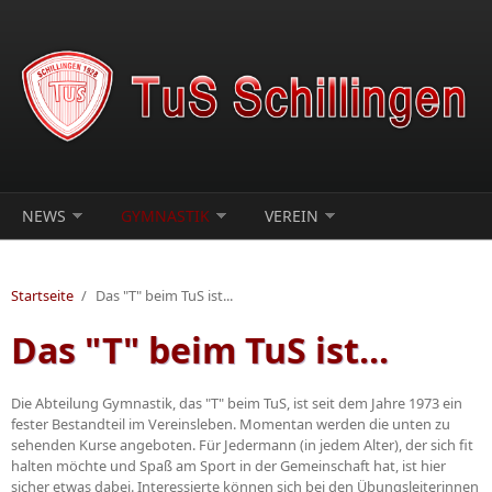
Direkt zum Inhalt
NEWS
GYMNASTIK
VEREIN
Startseite
/
Das "T" beim TuS ist...
Das "T" beim TuS ist...
Die Abteilung Gymnastik, das "T" beim TuS, ist seit dem Jahre 1973 ein
fester Bestandteil im Vereinsleben. Momentan werden die unten zu
sehenden Kurse angeboten. Für Jedermann (in jedem Alter), der sich fit
halten möchte und Spaß am Sport in der Gemeinschaft hat, ist hier
sicher etwas dabei. Interessierte können sich bei den Übungsleiterinnen