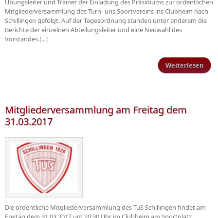
Übungsleiter und Trainer der Einladung des Präsidiums zur ordentlichen
Mitgliederversammlung des Turn- uns Sportvereins ins Clubheim nach
Schillingen gefolgt. Auf der Tagesordnung standen unter anderem die
Berichte der einzelnen Abteilungsleiter und eine Neuwahl des
Vorstandes.[...]
Weiterlesen
übe
Gen
Mitgliederversammlung am Freitag dem
31.03.2017
Die ordentliche Mitgliederversammlung des TuS Schillingen findet am
Freitag dem 31.03.2017 um 20:30 Uhr im Clubheim am Sportplatz