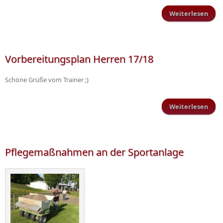
Weiterlesen
Ze
Vorbereitungsplan Herren 17/18
Schi
Schöne Grüße vom Trainer ;)
Weiterlesen
Vorb
Pflegemaßnahmen an der Sportanlage