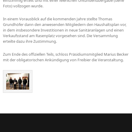
einstimmig erteilt und mit einer feierlichen Urkundenübergabe (siehe
Foto) vollzogen wurde.
In einem Vorausblick auf die kommenden Jahre stellte Thomas
Grundhöfer dann den anwesenden Mitgliedern den Haushaltsplan vor,
in dem insbesondere Investitionen in neue Sanitäranlagen und einen
Verkaufsstand am Rasenplatz vorgesehen sind. Die Versammlung
erteilte dazu ihre Zustimmung.
Zum Ende des offiziellen Teils, schloss Präsidiumsmitglied Marius Becker
mit der obligatorischen Ankündigung von Freibier die Veranstaltung.