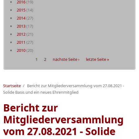
2016
(19)
2015
(14)
2014
(27)
2013
(17)
2012
(21)
2011
(27)
2010
(20)
Seiten
1
2
nächste Seite ›
letzte Seite »
Startseite
/
Bericht zur Mitgliederversammlung vom 27.08.2021 -
Solide Basis und ein neues Ehrenmitglied
Bericht zur
Mitgliederversammlung
vom 27.08.2021 - Solide