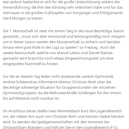
war. Jedoch bedankte er sich für die große Unterstützung seitens der
Vereinsführung, die ihm den Einstieg sehr erleichtert habe und für das
Vertrauen in die großen Fußstapfen von Vorgänger und Erfolgstrainer
Gerd Morgen zu treten.
Die 1. Mannschaft ist zwar mit einem Sieg in die neue Bezirksliga Saison
gestartet, „muss sich aber emotional und leistungsmäßig noch steigern
um in dieser Saison wieder den Klassenerhalt zu sichern und darüber
hinaus eine gute Rolle in der Liga zu spielen“ so Freytag. Auch die
zweite Mannschaft, welche von Marcel Leben und Daniel Steines
gecoacht wird bräuchte noch etwas Eingewöhnungszeit um eine
eingespielte Stammelf zu finden.
Für die an diesem Tag leider nicht anwesende Leiterin Gymnastik
Andrea Schwandrau informierte ebenso Christian Breit über die
derzeitige schwierige Situation für Gruppenstunden der einzelnen
Gymnastikgruppen, da die Mehrzweckhalle Schillingen für den Verein
bis auf Weiteres nicht nutzbar ist.
Im Anschluss daran stellte Uwe Himmelsbach kurz den Jugendbereich
vor, der neben ihm auch von Christian Bohr und Karsten Geibel betreut
wird. So werden die Spielgemeinschaften mit den Vereinen der
Ortsnachbarn Mandern und Kell am See in den Jugendbereich (F-C),