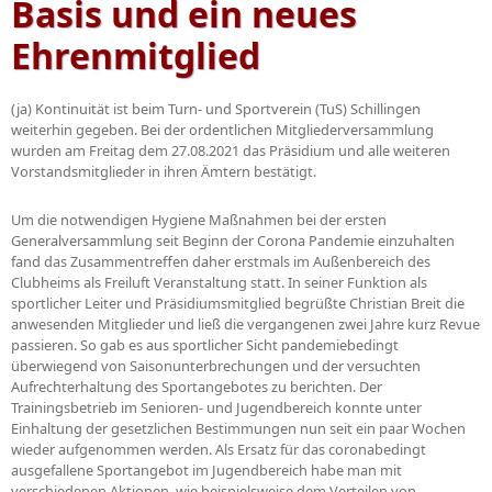
Basis und ein neues
Ehrenmitglied
(ja) Kontinuität ist beim Turn- und Sportverein (TuS) Schillingen
weiterhin gegeben. Bei der ordentlichen Mitgliederversammlung
wurden am Freitag dem 27.08.2021 das Präsidium und alle weiteren
Vorstandsmitglieder in ihren Ämtern bestätigt.
Um die notwendigen Hygiene Maßnahmen bei der ersten
Generalversammlung seit Beginn der Corona Pandemie einzuhalten
fand das Zusammentreffen daher erstmals im Außenbereich des
Clubheims als Freiluft Veranstaltung statt. In seiner Funktion als
sportlicher Leiter und Präsidiumsmitglied begrüßte Christian Breit die
anwesenden Mitglieder und ließ die vergangenen zwei Jahre kurz Revue
passieren. So gab es aus sportlicher Sicht pandemiebedingt
überwiegend von Saisonunterbrechungen und der versuchten
Aufrechterhaltung des Sportangebotes zu berichten. Der
Trainingsbetrieb im Senioren- und Jugendbereich konnte unter
Einhaltung der gesetzlichen Bestimmungen nun seit ein paar Wochen
wieder aufgenommen werden. Als Ersatz für das coronabedingt
ausgefallene Sportangebot im Jugendbereich habe man mit
verschiedenen Aktionen, wie beispielsweise dem Verteilen von