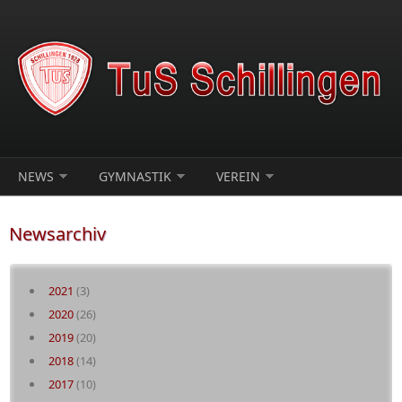
Direkt zum Inhalt
NEWS
GYMNASTIK
VEREIN
Newsarchiv
2021
(3)
2020
(26)
2019
(20)
2018
(14)
2017
(10)