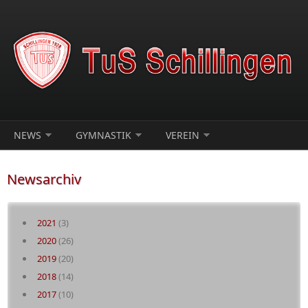
Direkt zum Inhalt
NEWS
GYMNASTIK
VEREIN
Newsarchiv
2021
(3)
2020
(26)
2019
(20)
2018
(14)
2017
(10)