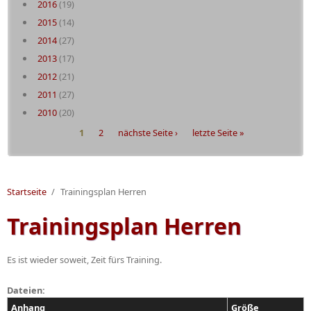
2016
(19)
2015
(14)
2014
(27)
2013
(17)
2012
(21)
2011
(27)
2010
(20)
Seiten
1
2
nächste Seite ›
letzte Seite »
Startseite
/
Trainingsplan Herren
Trainingsplan Herren
Es ist wieder soweit, Zeit fürs Training.
Dateien:
Anhang
Größe