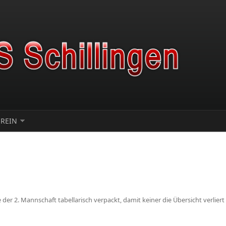
EREIN
 der 2. Mannschaft tabellarisch verpackt, damit keiner die Übersicht verlier