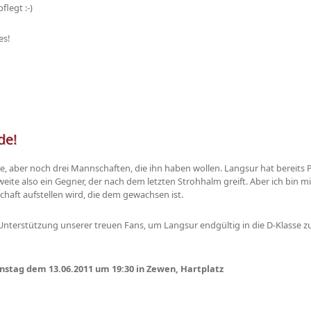
flegt :-)
es!
de!
asse, aber noch drei Mannschaften, die ihn haben wollen. Langsur hat bereits 
ite also ein Gegner, der nach dem letzten Strohhalm greift. Aber ich bin mir
chaft aufstellen wird, die dem gewachsen ist.
e Unterstützung unserer treuen Fans, um Langsur endgültig in die D-Klasse 
nstag dem 13.06.2011 um 19:30 in Zewen, Hartplatz