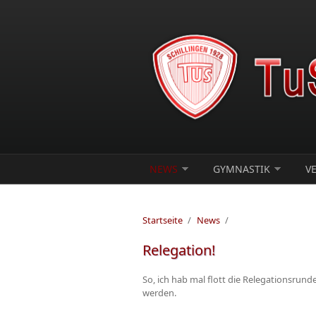
Direkt zum Inhalt
NEWS
GYMNASTIK
V
Startseite
/
News
/
Relegation!
So, ich hab mal flott die Relegationsrunde
werden.