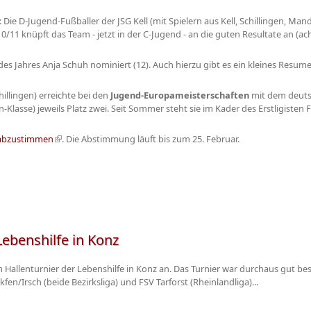
: Die D-Jugend-Fußballer der JSG Kell (mit Spielern aus Kell, Schillingen, 
 10/11 knüpft das Team - jetzt in der C-Jugend - an die guten Resultate an (ach
es Jahres Anja Schuh nominiert (12). Auch hierzu gibt es ein kleines Resume
hillingen) erreichte bei den
Jugend-Europameisterschaften
mit dem deut
Klasse) jeweils Platz zwei. Seit Sommer steht sie im Kader des Erstligisten
abzustimmen
(Link ist extern)
. Die Abstimmung läuft bis zum 25. Februar.
Lebenshilfe in Konz
allenturnier der Lebenshilfe in Konz an. Das Turnier war durchaus gut be
en/Irsch (beide Bezirksliga) und FSV Tarforst (Rheinlandliga)...