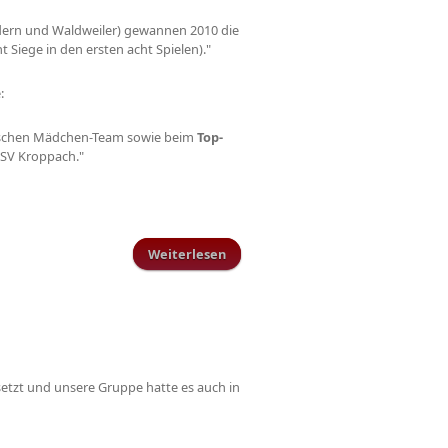
Mandern und Waldweiler) gewannen 2010 die
t Siege in den ersten acht Spielen)."
:
schen Mädchen-Team sowie beim
Top-
 FSV Kroppach."
Weiterlesen
über Sportler des Jahres
setzt und unsere Gruppe hatte es auch in