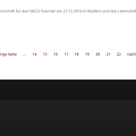
Mannschaft für das HACO-Tuernier am 27.12.2010 in Wadern und das Lebenshilf
rige Seite
…
14
15
16
17
18
19
20
21
22
nächs