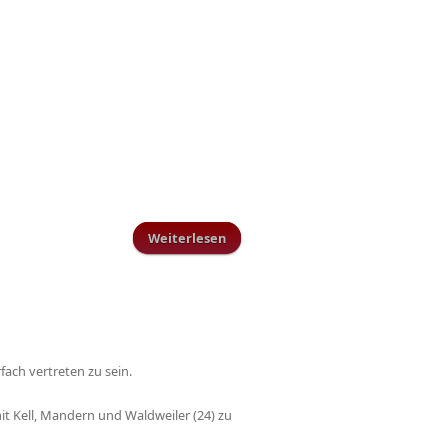
Weiterlesen
über AH Mitgliederversammlung
2011
fach vertreten zu sein.
t Kell, Mandern und Waldweiler (24) zu