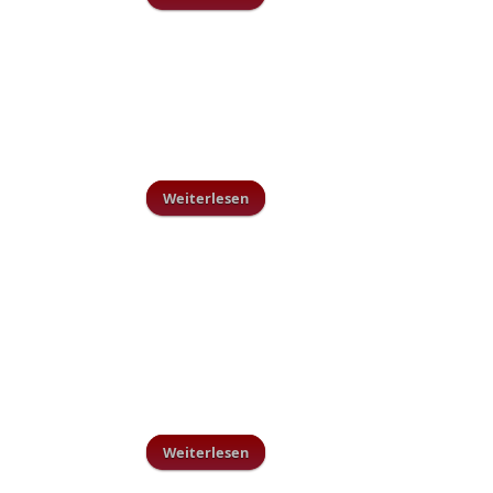
Weiterlesen
über C-Juniorinnen Staffelmeister
Weiterlesen
über AH Spielplan 2011 online