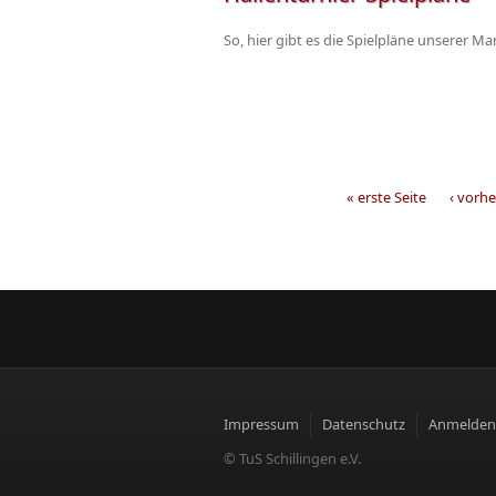
So, hier gibt es die Spielpläne unserer 
« erste Seite
‹ vorhe
Seiten
Impressum
Datenschutz
Anmelden
© TuS Schillingen e.V.