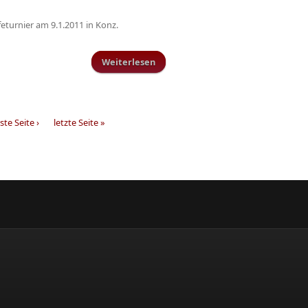
eturnier am 9.1.2011 in Konz.
Weiterlesen
über Hallenturnier-Spielpläne
te Seite ›
letzte Seite »