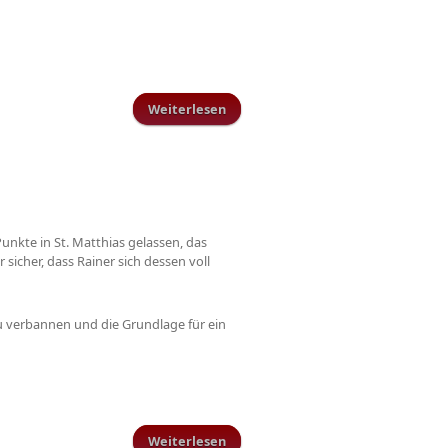
Weiterlesen
über Relegation!
Punkte in St. Matthias gelassen, das
 sicher, dass Rainer sich dessen voll
zu verbannen und die Grundlage für ein
Weiterlesen
über Es geht in die nächste Runde!