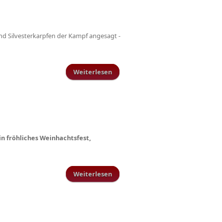
nd Silvesterkarpfen der Kampf angesagt -
Weiterlesen
über Winterwanderung I. und II.
am Samstag 15. Januar
in fröhliches Weinhachtsfest,
Weiterlesen
über Frohe Weihnachten