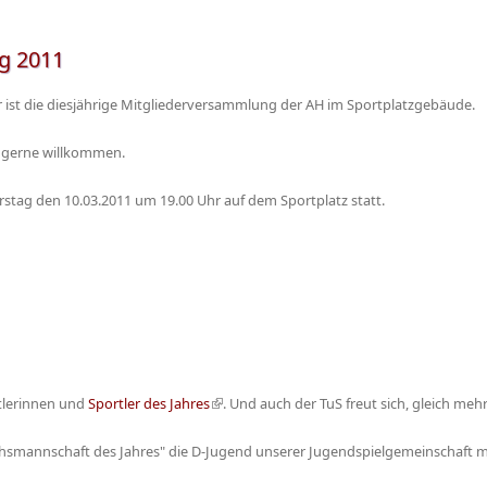
g 2011
ist die diesjährige Mitgliederversammlung der AH im Sportplatzgebäude.
nd gerne willkommen.
rstag den 10.03.2011 um 19.00 Uhr auf dem Sportplatz statt.
rtlerinnen und
Sportler des Jahres
(Link ist extern)
. Und auch der TuS freut sich, gleich mehr
hsmannschaft des Jahres" die D-Jugend unserer Jugendspielgemeinschaft mi