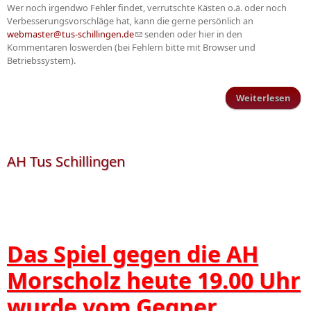
Wer noch irgendwo Fehler findet, verrutschte Kästen o.ä. oder noch
Verbesserungsvorschläge hat, kann die gerne persönlich an
webmaster@tus-schillingen.de
(Link sendet E-Mail)
senden oder hier in den
Kommentaren loswerden (bei Fehlern bitte mit Browser und
Betriebssystem).
Weiterlesen
übe
A
geba
AH Tus Schillingen
Das Spiel gegen die AH
Morscholz heute 19.00 Uhr
wurde vom Gegner