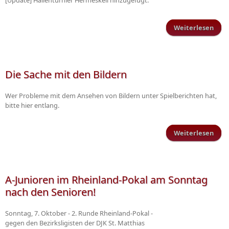
[Update] Hallenturnier Hermeskeil hinzugefügt.
Weiterlesen
Hall
Man
Die Sache mit den Bildern
Wer Probleme mit dem Ansehen von Bildern unter Spielberichten hat,
bitte hier entlang.
Weiterlesen
ü
Sa
A-Junioren im Rheinland-Pokal am Sonntag
Bild
nach den Senioren!
Sonntag, 7. Oktober - 2. Runde Rheinland-Pokal -
gegen den Bezirksligisten der DJK St. Matthias