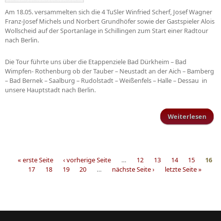
Am 18.05. versammelten sich die 4 TuSler Winfried Scherf, Josef Wagner
Franz-Josef Michels und Norbert Grundhöfer sowie der Gastspieler Alois
Wollscheid auf der Sportanlage in Schillingen zum Start einer Radtour
nach Berlin.
Die Tour führte uns über die Etappenziele Bad Dürkheim – Bad
Wimpfen- Rothenburg ob der Tauber – Neustadt an der Aich – Bamberg
– Bad Bernek – Saalburg – Rudolstadt – Weißenfels – Halle – Dessau in
unsere Hauptstadt nach Berlin.
Weiterlesen
üb
W
fahr
na
Berl
« erste Seite
‹ vorherige Seite
…
12
13
14
15
16
– 
17
18
19
20
…
nächste Seite ›
letzte Seite »
Seiten
fahr
na
Berl