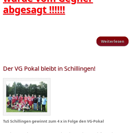
abgesagt !!!!!!
Weiterlesen
ü
Schi
Der VG Pokal bleibt in Schillingen!
TuS Schillingen gewinnt zum 4 x in Folge den VG-Pokal