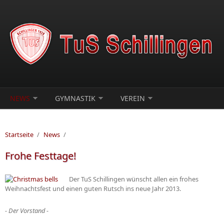
Direkt zum Inhalt
NEWS
GYMNASTIK
VEREIN
Startseite
/
News
/
Frohe Festtage!
Der TuS Schillingen wünscht allen ein frohes
Weihnachtsfest und einen guten Rutsch ins neue Jahr 2013.
- Der Vorstand -