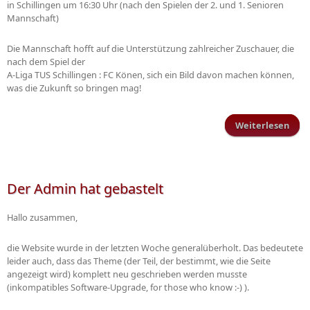
in Schillingen um 16:30 Uhr (nach den Spielen der 2. und 1. Senioren
Mannschaft)
Die Mannschaft hofft auf die Unterstützung zahlreicher Zuschauer, die
nach dem Spiel der
A-Liga TUS Schillingen : FC Könen, sich ein Bild davon machen können,
was die Zukunft so bringen mag!
Weiterlesen
ü
Ju
Rhei
Po
Der Admin hat gebastelt
S
na
Hallo zusammen,
Sen
die Website wurde in der letzten Woche generalüberholt. Das bedeutete
leider auch, dass das Theme (der Teil, der bestimmt, wie die Seite
angezeigt wird) komplett neu geschrieben werden musste
(inkompatibles Software-Upgrade, for those who know :-) ).