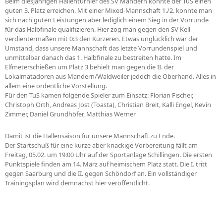
Beim diesjährigen Hallenturnier des SV Mandern konnte der TuS einen
guten 3. Platz erreichen. Mit einer Mixed-Mannschaft 1./2. konnte man
sich nach guten Leistungen aber lediglich einem Sieg in der Vorrunde
für das Halbfinale qualifizieren. Hier zog man gegen den SV Kell
verdientermaßen mit 0:3 den Kürzeren. Etwas unglücklich war der
Umstand, dass unsere Mannschaft das letzte Vorrundenspiel und
unmittelbar danach das 1. Halbfinale zu bestreiten hatte. Im
Elfmeterschießen um Platz 3 behielt man gegen die II. der
Lokalmatadoren aus Mandern/Waldweiler jedoch die Oberhand. Alles in
allem eine ordentliche Vorstellung.
Für den TuS kamen folgende Spieler zum Einsatz: Florian Fischer,
Christoph Orth, Andreas Jost (Toasta), Christian Breit, Kalli Engel, Kevin
Zimmer, Daniel Grundhöfer, Matthias Werner
Damit ist die Hallensaison für unsere Mannschaft zu Ende.
Der Startschuß für eine kurze aber knackige Vorbereitung fällt am
Freitag, 05.02. um 19:00 Uhr auf der Sportanlage Schillingen. Die ersten
Punktspiele finden am 14. März auf heimischem Platz statt. Die I. tritt
gegen Saarburg und die II. gegen Schöndorf an. Ein vollständiger
Trainingsplan wird demnächst hier veröffentlicht.