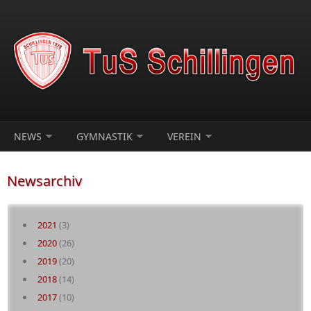
Direkt zum Inhalt
NEWS
GYMNASTIK
VEREIN
Newsarchiv
2021
(3)
2020
(26)
2019
(20)
2018
(14)
2017
(10)