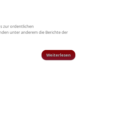
s zur ordentlichen
anden unter anderem die Berichte der
Weiterlesen
über Nachbericht TuS
Generalversammlung 2017