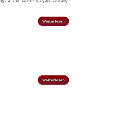
Longuich und Tawern trotz guter Leistung
Weiterlesen
über TuS gewinnt Kreis-
Hallenmasters 2018
Weiterlesen
über Trainingsplan Herren