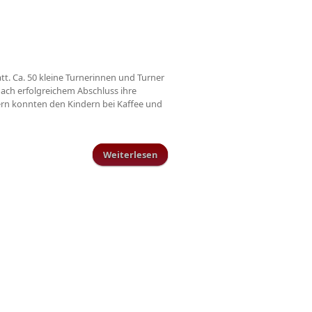
tt. Ca. 50 kleine Turnerinnen und Turner
ach erfolgreichem Abschluss ihre
ltern konnten den Kindern bei Kaffee und
Weiterlesen
über Kinderturntag des TuS
Schillingen