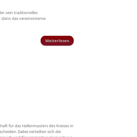
r sein traditionelles
t dann das vereinsinterne
Weiterlesen
über Jugendhallenturnier am
03.03.2018
haft für das Hallenmasters des Kreises in
cheiden. Dabei verteilten sich die