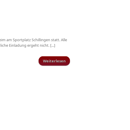
m am Sportplatz Schillingen statt. Alle
che Einladung ergeht nicht. [...]
Weiterlesen
über Mitgliederversammlung am
Freitag dem 23.03.2018