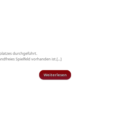
platzes durchgeführt.
freies Spielfeld vorhanden ist.[...]
Weiterlesen
über Pflegemaßnahmen an der
Sportanlage