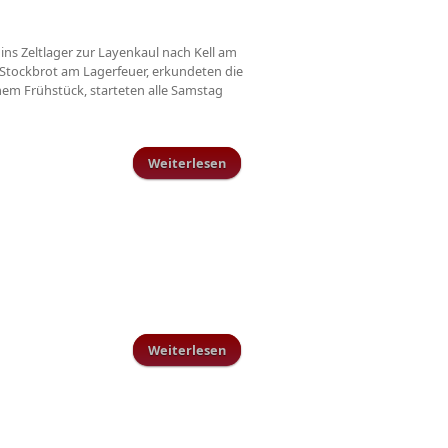
 ins Zeltlager zur Layenkaul nach Kell am
 Stockbrot am Lagerfeuer, erkundeten die
em Frühstück, starteten alle Samstag
Weiterlesen
über Vater-Kind-Zeltlager des TuS
Schillingen
Weiterlesen
über Vorbereitungsplan Herren
17/18