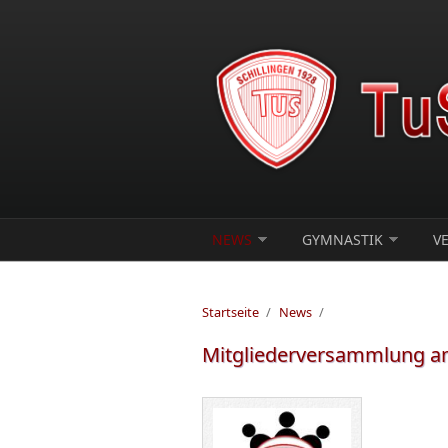
Direkt zum Inhalt
NEWS
GYMNASTIK
V
Startseite
/
News
/
Mitgliederversammlung am