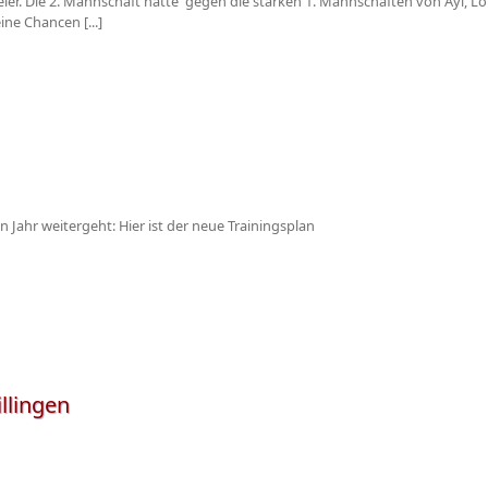
pieler. Die 2. Mannschaft hatte gegen die starken 1. Mannschaften von Ayl, 
ne Chancen [...]
n Jahr weitergeht: Hier ist der neue Trainingsplan
llingen