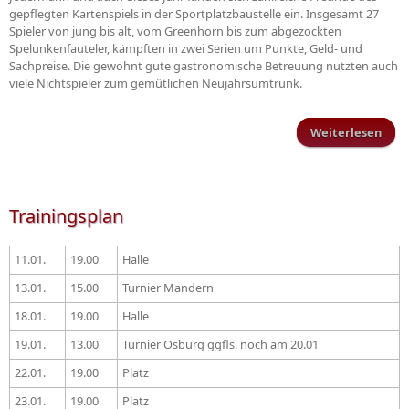
gepflegten Kartenspiels in der Sportplatzbaustelle ein. Insgesamt 27
Spieler von jung bis alt, vom Greenhorn bis zum abgezockten
Spelunkenfauteler, kämpften in zwei Serien um Punkte, Geld- und
Sachpreise. Die gewohnt gute gastronomische Betreuung nutzten auch
viele Nichtspieler zum gemütlichen Neujahrsumtrunk.
Weiterlesen
Maur
in v
Trainingsplan
11.01.
19.00
Halle
13.01.
15.00
Turnier Mandern
18.01.
19.00
Halle
19.01.
13.00
Turnier Osburg ggfls. noch am 20.01
22.01.
19.00
Platz
23.01.
19.00
Platz