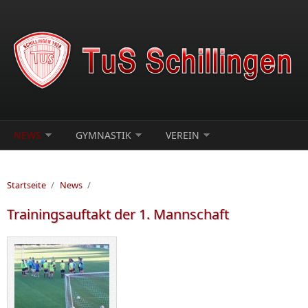
Direkt zum Inhalt
NEWS
GYMNASTIK
VEREIN
Startseite
/
News
/
Trainingsauftakt der 1. Mannschaft