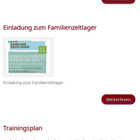
Schi
Einladung zum Familienzeltlager
Einladung zum Familienzeltlager
Weiterlesen
ü
Fami
Trainingsplan