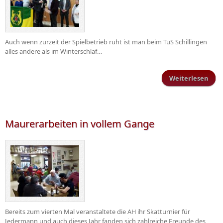
Auch wenn zurzeit der Spielbetrieb ruht ist man beim TuS Schillingen
alles andere als im Winterschlaf…
Weiterlesen
üb
Wint
Maurerarbeiten in vollem Gange
Bereits zum vierten Mal veranstaltete die AH ihr Skatturnier für
Jedermann und auch dieses Jahr fanden sich zahlreiche Freunde des