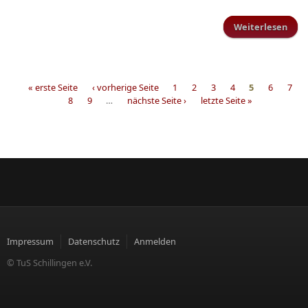
Weiterlesen
Win
Fa
« erste Seite
‹ vorherige Seite
1
2
3
4
5
6
7
8
9
…
nächste Seite ›
letzte Seite »
Seiten
Impressum
Datenschutz
Anmelden
© TuS Schillingen e.V.